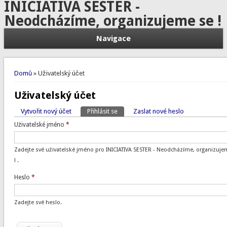
INICIATIVA SESTER -
Neodcházíme, organizujeme se !
Navigace
Jste zde
Domů
» Uživatelský účet
Uživatelský účet
Vytvořit nový účet
Přihlásit se
(aktivní záložka)
Zaslat nové heslo
Hlavní záložky
Uživatelské jméno
*
Zadejte své uživatelské jméno pro INICIATIVA SESTER - Neodcházíme, organizuje
! .
Heslo
*
Zadejte své heslo.