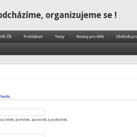
odcházíme, organizujeme se !
příč ČR
Prohlášení
Texty
Noviny pro KKN
Oběžník pr
 heslo
ou teček, pomlček, apostrofů a podtržítek.