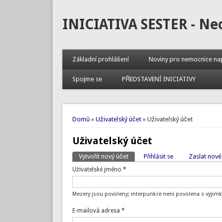
INICIATIVA SESTER - Ne
Základní prohlášení
Noviny pro nemocnice na
Spojme se
PŘEDSTAVENÍ INICIATIVY
Jste zde
Domů
»
Uživatelský účet
» Uživatelský účet
Uživatelský účet
Vytvořit nový účet
(aktivní záložka)
Přihlásit se
Zaslat nové
Hlavní záložky
Uživatelské jméno
*
Mezery jsou povoleny; interpunkce není povolena s výjimk
E-mailová adresa
*