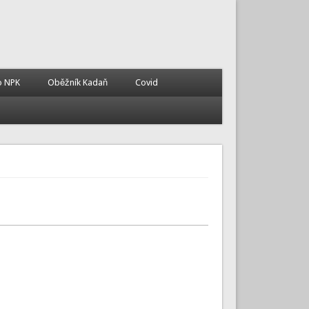
o NPK
Oběžník Kadaň
Covid