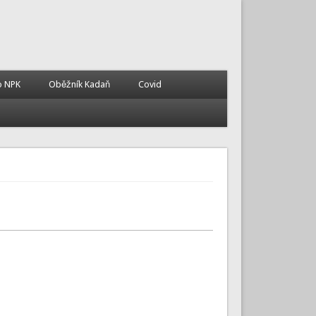
o NPK
Oběžník Kadaň
Covid