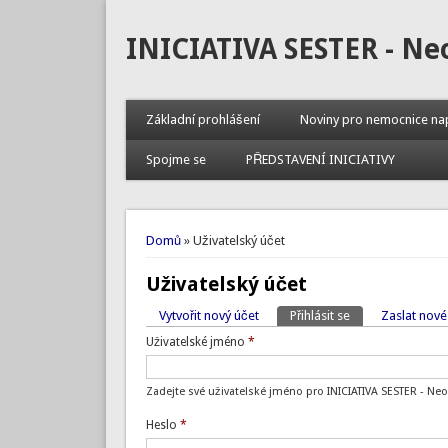
INICIATIVA SESTER - Ne
Základní prohlášení
Noviny pro nemocnice na
Spojme se
PŘEDSTAVENÍ INICIATIVY
Jste zde
Domů
» Uživatelský účet
Uživatelský účet
Vytvořit nový účet
Přihlásit se
(aktivní záložka)
Zaslat nové
Hlavní záložky
Uživatelské jméno
*
Zadejte své uživatelské jméno pro INICIATIVA SESTER - Ne
Heslo
*