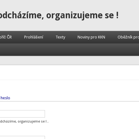
odcházíme, organizujeme se !
příč ČR
Prohlášení
Texty
Noviny pro KKN
Oběžník pr
 heslo
odcházíme, organizujeme se ! .