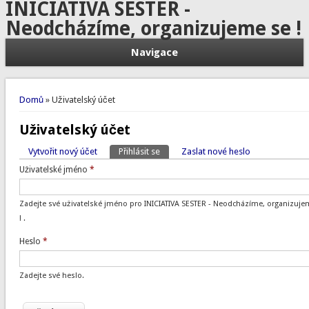
INICIATIVA SESTER -
Neodcházíme, organizujeme se !
Navigace
Jste zde
Domů
» Uživatelský účet
Uživatelský účet
Vytvořit nový účet
Přihlásit se
(aktivní záložka)
Zaslat nové heslo
Hlavní záložky
Uživatelské jméno
*
Zadejte své uživatelské jméno pro INICIATIVA SESTER - Neodcházíme, organizuje
! .
Heslo
*
Zadejte své heslo.