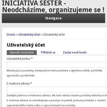
INICIATIVA SESTER -
Neodcházíme, organizujeme se !
Navigace
Jste zde
Domů
»
Uživatelský účet
» Uživatelský účet
Uživatelský účet
Vytvořit nový účet
(aktivní záložka)
Přihlásit se
Zaslat nové heslo
Hlavní záložky
Uživatelské jméno
*
Mezery jsou povoleny; interpunkce není povolena s výjimkou teček, pomlček,
apostrofů a podtržítek.
E-mailová adresa
*
Zadejte platnou e-mailovou adresu. Na tuto adresu budou posílány všechny e-ma
E-mailová adresa se nezveřejňuje a použije se jedině, pokud požádáte o zaslání
zapomenutého hesla nebo o upozorňování na novinky.