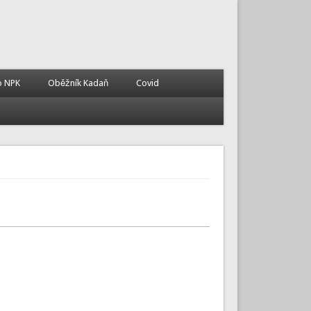
o NPK
Oběžník Kadaň
Covid