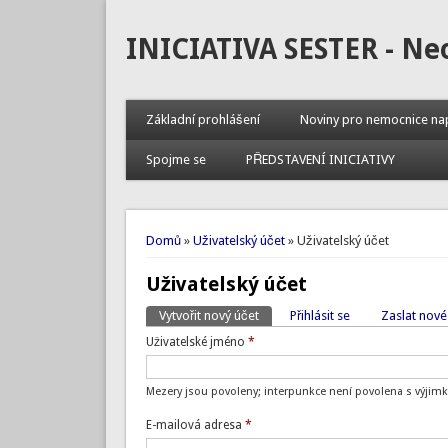
INICIATIVA SESTER - Ne
Základní prohlášení
Noviny pro nemocnice na
Spojme se
PŘEDSTAVENÍ INICIATIVY
Jste zde
Domů
»
Uživatelský účet
» Uživatelský účet
Uživatelský účet
Vytvořit nový účet
(aktivní záložka)
Přihlásit se
Zaslat nové
Hlavní záložky
Uživatelské jméno
*
Mezery jsou povoleny; interpunkce není povolena s výjimk
E-mailová adresa
*