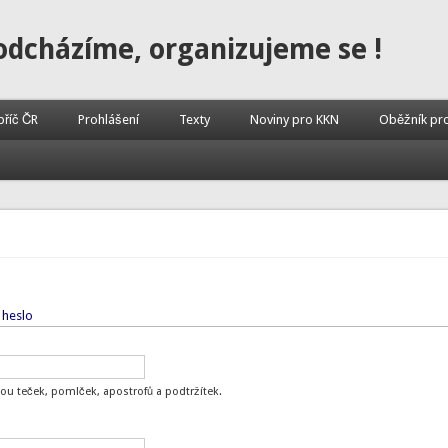
odcházíme, organizujeme se !
příč ČR
Prohlášení
Texty
Noviny pro KKN
Oběžník pr
 heslo
ou teček, pomlček, apostrofů a podtržítek.