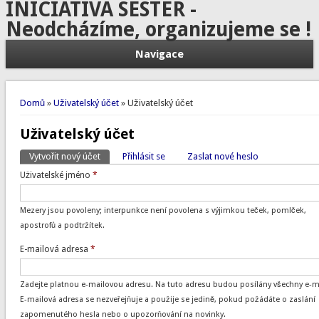
INICIATIVA SESTER -
Neodcházíme, organizujeme se !
Navigace
Jste zde
Domů
»
Uživatelský účet
» Uživatelský účet
Uživatelský účet
Vytvořit nový účet
(aktivní záložka)
Přihlásit se
Zaslat nové heslo
Hlavní záložky
Uživatelské jméno
*
Mezery jsou povoleny; interpunkce není povolena s výjimkou teček, pomlček,
apostrofů a podtržítek.
E-mailová adresa
*
Zadejte platnou e-mailovou adresu. Na tuto adresu budou posílány všechny e-ma
E-mailová adresa se nezveřejňuje a použije se jedině, pokud požádáte o zaslání
zapomenutého hesla nebo o upozorňování na novinky.