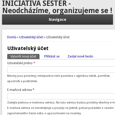
INICIATIVA SESTER -
Neodcházíme, organizujeme se !
Navigace
Jste zde
Domů
»
Uživatelský účet
» Uživatelský účet
Uživatelský účet
Vytvořit nový účet
(aktivní záložka)
Přihlásit se
Zaslat nové heslo
Hlavní záložky
Uživatelské jméno
*
Mezery jsou povoleny; interpunkce není povolena s výjimkou teček, pomlček,
apostrofů a podtržítek.
E-mailová adresa
*
Zadejte platnou e-mailovou adresu. Na tuto adresu budou posílány všechny e-ma
E-mailová adresa se nezveřejňuje a použije se jedině, pokud požádáte o zaslání
zapomenutého hesla nebo o upozorňování na novinky.