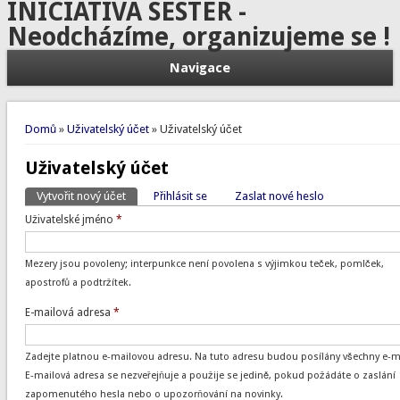
INICIATIVA SESTER -
Neodcházíme, organizujeme se !
Navigace
Jste zde
Domů
»
Uživatelský účet
» Uživatelský účet
Uživatelský účet
Vytvořit nový účet
(aktivní záložka)
Přihlásit se
Zaslat nové heslo
Hlavní záložky
Uživatelské jméno
*
Mezery jsou povoleny; interpunkce není povolena s výjimkou teček, pomlček,
apostrofů a podtržítek.
E-mailová adresa
*
Zadejte platnou e-mailovou adresu. Na tuto adresu budou posílány všechny e-ma
E-mailová adresa se nezveřejňuje a použije se jedině, pokud požádáte o zaslání
zapomenutého hesla nebo o upozorňování na novinky.