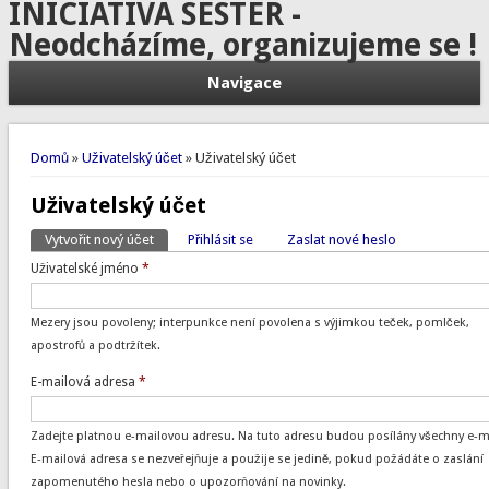
INICIATIVA SESTER -
Neodcházíme, organizujeme se !
Navigace
Jste zde
Domů
»
Uživatelský účet
» Uživatelský účet
Uživatelský účet
Vytvořit nový účet
(aktivní záložka)
Přihlásit se
Zaslat nové heslo
Hlavní záložky
Uživatelské jméno
*
Mezery jsou povoleny; interpunkce není povolena s výjimkou teček, pomlček,
apostrofů a podtržítek.
E-mailová adresa
*
Zadejte platnou e-mailovou adresu. Na tuto adresu budou posílány všechny e-ma
E-mailová adresa se nezveřejňuje a použije se jedině, pokud požádáte o zaslání
zapomenutého hesla nebo o upozorňování na novinky.