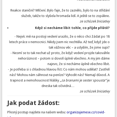
Reakce staniční? Mlčení. Bylo fajn, že to zaznělo, bylo to na střídání
služeb, takže to slyšela hromada lidí. A ještě se to zopákne.
ze schůzek Iniciativy
Když si necháme líbit tohle, co přijde příště?
- Nejvíc mě na postoji vedení urazilo, že o něco chci žádat po 18
letech práce v nemocnici. Nikdy jsem nic nechtěla. Až teď, když jde o
tak vážnou věc – a uslyším, že jsme supi?
- Nesmí se to tak nechat už proto, že když vedení projde takováhle
nehoráznost – potom si dovolí úplně všechno. A my jim dáme
najevo, že si necháme úplně všechno líbit.
- Je potřeba si s chladnou hlavou říct: Co nám mohou udělat? Zastřelí
nás? Mohou nám sáhnout na peníze? Vyhodit nás? Nemají důvod. A
trapnost a nemohoucnost hlášky
„za branami je sester spousta“
je
dneska tak očividná…
ze schůzek Iniciativy
Jak podat žádost:
Přesný postup najdete na našem webu:
organizujemese.cz/covid-