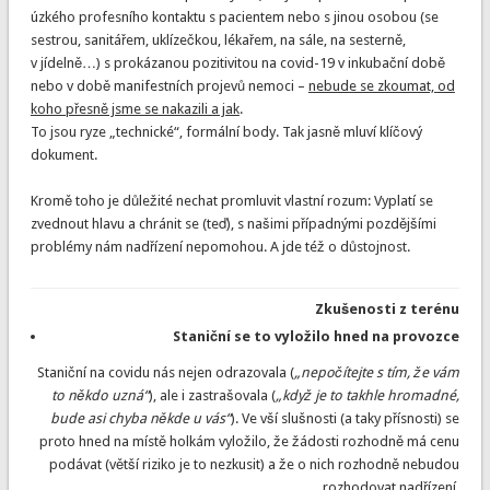
úzkého profesního kontaktu s pacientem nebo s jinou osobou (se
sestrou, sanitářem, uklízečkou, lékařem, na sále, na sesterně,
v jídelně…) s prokázanou pozitivitou na covid-19 v inkubační době
nebo v době manifestních projevů nemoci –
nebude se zkoumat,
od
koho přesně jsme se nakazili a jak
.
To jsou ryze „technické“, formální body. Tak jasně mluví klíčový
dokument.
Kromě toho je důležité nechat promluvit vlastní rozum: Vyplatí se
zvednout hlavu a chránit se (teď), s našimi případnými pozdějšími
problémy nám nadřízení nepomohou. A jde též o důstojnost.
Zkušenosti z terénu
Staniční se to vyložilo hned na provozce
Staniční na covidu nás nejen odrazovala (
„nepočítejte s tím, že vám
to někdo uzná“
), ale i zastrašovala (
„když je to takhle hromadné,
bude asi chyba někde u vás“
). Ve vší slušnosti (a taky přísnosti) se
proto hned na místě holkám vyložilo, že žádosti rozhodně má cenu
podávat (větší riziko je to nezkusit) a že o nich rozhodně nebudou
rozhodovat nadřízení.