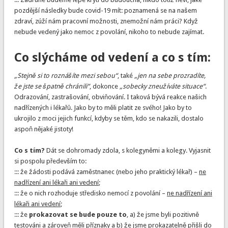
pozdější následky bude covid-19 mít: poznamená se na našem
zdraví, zúží nám pracovní možnosti, znemožní nám práci? Když
nebude vedený jako nemoc z povolání, nikoho to nebude zajímat.
Co slýcháme od vedení a co s tím:
„Stejně si to roznášíte mezi sebou“
, také
„jen na sebe prozradíte,
že jste se špatně chránili“
, dokonce
„sobecky zneužíváte situace“
.
Odrazování, zastrašování, obviňování. I taková bývá reakce našich
nadřízených i lékařů. Jako by to měli platit ze svého! Jako by to
ukrojilo z moci jejich funkcí, kdyby se těm, kdo se nakazili, dostalo
aspoň nějaké jistoty!
Co s tím?
Dát se dohromady zdola, s kolegyněmi a kolegy. Vyjasnit
si pospolu především to:
::: že žádosti podává zaměstnanec (nebo jeho praktický lékař) –
ne
nadřízení ani lékaři ani vedení
;
::: že o nich rozhoduje středisko nemocí z povolání –
ne nadřízení ani
lékaři ani vedení
;
::: že
prokazovat se bude pouze to
, a) že jsme byli pozitivně
testováni a zároveň měli příznaky a b) že jsme prokazatelně přišli do