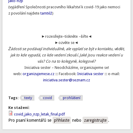
jako-nzp
(vyjádření Společnosti pracovního lékařství k covid-19 jako nemoci
z povolání najdete
tamtéž
)
►rozesílejte–tiskněte –šiřte◄
►ozvěte se◄
Žádosti se podávají individuálně, ale vyplatí se být v kontaktu, vědět,
jak to kde vypadá, co kde vedení zkouší. Jaké jsou reakce vedení u
vás? Co na to kolegyně, kolegové?
Iniciativa sester – Neodcházíme, organizujeme se!
web:
organizujemese.cz
::: Facebook:
Iniciativa sester
::: e-mail:
iniciativa.sester@seznam.cz
Tags:
texty
covid
prohlášení
Ke stažení:
covid_jako_nzp_letak_final.pdf
Pro psaní komentářů se
přihlaste
nebo
zaregistrujte
.