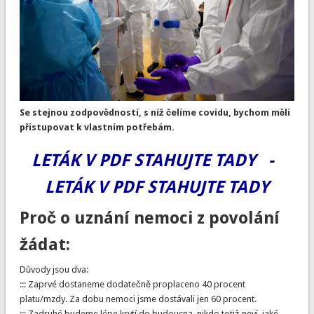
Se stejnou zodpovědností, s níž čelíme covidu, bychom měli
přistupovat k vlastním potřebám.
LETÁK V PDF STAHUJTE TADY -
LETÁK V PDF STAHUJTE TADY
Proč o uznání nemoci z povolání
žádat:
Důvody jsou dva:
::: Zaprvé dostaneme dodatečně proplaceno 40 procent
platu/mzdy. Za dobu nemoci jsme dostávali jen 60 procent.
::: Zadruhé budeme lépe krytí do budoucna, nikdo totiž neví, jaké