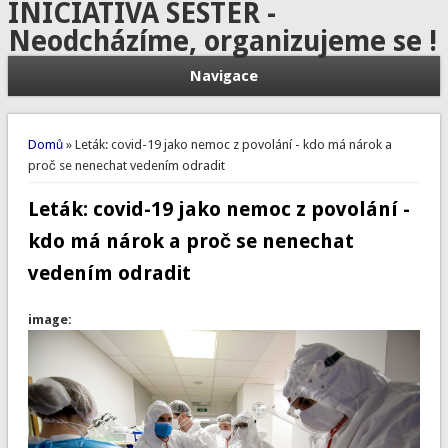
INICIATIVA SESTER -
Neodcházíme, organizujeme se !
Navigace
Jste zde
Domů
» Leták: covid-19 jako nemoc z povolání - kdo má nárok a
proč se nenechat vedením odradit
Leták: covid-19 jako nemoc z povolání -
kdo má nárok a proč se nenechat
vedením odradit
image: