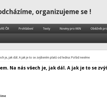
odcházíme, organizujeme se !
příč ČR
Prohlášení
Texty
Noviny pro KKN
Oběžník pr
ech je, jak dál. A jak je to se zvýšením platů od ledna: Pořád nevíme
ájem. Na nás všech je, jak dál. A jak je to se z
víme