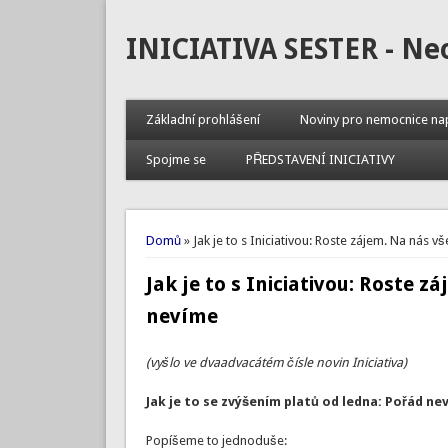
INICIATIVA SESTER - Ne
Základní prohlášení
Noviny pro nemocnice na
Spojme se
PŘEDSTAVENÍ INICIATIVY
Jste zde
Domů
» Jak je to s Iniciativou: Roste zájem. Na nás vš
Jak je to s Iniciativou: Roste z
nevíme
(vyšlo ve dvaadvacátém čísle novin Iniciativa)
Jak je to se zvýšením platů od ledna: Pořád ne
Popíšeme to jednoduše: