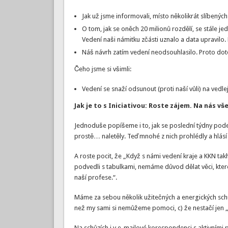
Jak už jsme informovali, místo několikrát slíbenýc
O tom, jak se oněch 20 milionů rozdělí, se stále j
Vedení naši námitku zčásti uznalo a data upravilo.
Náš návrh zatím vedení neodsouhlasilo. Proto dot
Čeho jsme si všimli:
Vedení se snaží odsunout (proti naší vůli) na vedlej
Jak je to s Iniciativou: Roste zájem. Na nás vše
Jednoduše popíšeme i to, jak se poslední týdny podeps
prostě… naletěly. Teď mnohé z nich prohlédly a hlásí
A roste pocit, že „Když s námi vedení kraje a KKN ta
podvedli s tabulkami, nemáme důvod dělat věci, kter
naší profese.“.
Máme za sebou několik užitečných a energických schůzí
než my sami si nemůžeme pomoci, c) že nestačí jen „br
Na schůzích i v e-mailové korespondenci s aktivními p