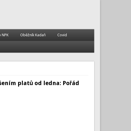
o NPK
Oběžník Kadaň
Covid
výšením platů od ledna: Pořád