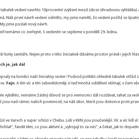
h tabulek vedení navrhlo 10procentní zvýšení mezd (skrze úhradovou vyhlášku) a
edná. Náš první návrh vedení odmítlo, my jsme namítli, že vedení počítá se špat
 My jsme poslali nový návrh.
eď nemáme co zveřejnit. S vedením se sejdeme v pondělí 29. ledna.
ší kolej sanitáře. Nejen proto v této Iniciativě dáváme prostor právě i jejich hla
ch je, jak dál
aly na kondici naší Iniciativy sester: Podvod politiků ohledně tabulek otřásl s
 se.
Fajn
. A tím víc a tím sebevědoměji si teď mnohá oddělení všímají, v čem 
khle vyběhlo, nemáme žádný důvod se pro nemocnici dál rozdávat, tahat za vede
é jsou nad rámec našich povinností, na náš úkor, které jsou dokonce proti pr
 ve Varech a super schůzi v Chebu. Lidi v KKN jsou poučenější. Víc a víc lidí ví:
blat“, fandit těm, co jsou aktivní a „vybojují to za nás“, a čekat, jak to dopad
racovišti a lidmi se objevila spousta nápadů, co pro tabulky i lepší pracovní po