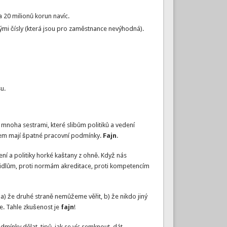
 20 milionů korun navíc.
nými čísly (která jsou pro zaměstnance nevýhodná).
su.
 mnoha sestrami, které slibům politiků a vedení
všem mají špatné pracovní podmínky.
Fajn
.
ní a politiky horké kaštany z ohně. Když nás
avidlům, proti normám akreditace, proti kompetencím
 a) že druhé straně nemůžeme věřit, b) že nikdo jiný
ne. Tahle zkušenost je
fajn
!
dmínky dělat, tipů, jak se víc semknout, dát