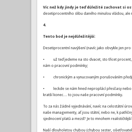
Víc než kdy jindy je teď důležité zachovat si os
desetiprocentního slibu daného minulou vládou, ale
4.
Tento bod je nejdůležitější:
Desetiprocentní navýšení (navíc jako obvykle jen pro
• už teď jedeme na sto dvacet, sto třicet procent, 
nám o pracovní podmínky;
• chronickým a vynucovaným porušováním předpisů r
• leckde se nám hned neproplácí přesčasy nebo přes
kratší konec… to jsou naše pracovní podmínky.
To za nás žádné vyjednávání, navíc na celostátní úro
naše managementy, ať jsou státní, nebo ne, k patři
sjednocení platů a mezd? Je to mnohem realističtějš
Naší dlouholetou chybou (chybou sester, ošetřovatele