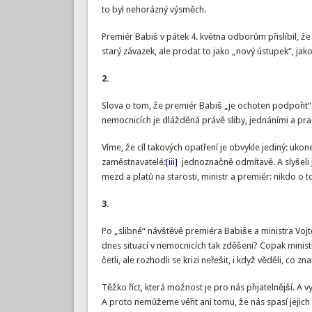
to byl nehorázný výsměch.
Premiér Babiš v pátek 4. května odborům přislíbil, že 
starý závazek, ale prodat to jako „nový ústupek“, jako
2.
Slova o tom, že premiér Babiš „je ochoten podpořit“
nemocnicích je dlážděná právě sliby, jednáními a pr
Víme, že cíl takových opatření je obvykle jediný: uk
zaměstnavatelé:
[iii]
jednoznačně odmítavě. A slyšeli 
mezd a platů na starosti, ministr a premiér: nikdo o t
3.
Po „slibné“ návštěvě premiéra Babiše a ministra Vojtě
dnes situací v nemocnicích tak zděšeni? Copak minis
četli, ale rozhodli se krizi neřešit, i když věděli, c
Těžko říct, která možnost je pro nás přijatelnější. A 
A proto nemůžeme věřit ani tomu, že nás spasí jejich