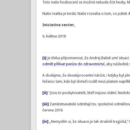
Toto naše hodnocení se možná nebude číst hezky. M
Naše realita je tvrdá. Naše rozvaha o tom, co pátek 4. 
Iniciativa sester,
6. května 2018
[i]
Je třeba připomenout, že Andrej Babiš umí situaci
odmítl přilívat peníze do zdravotnictví
, aby následně 
A dodejme, že desetiprocentní nárůst, i kdyby byl pl
řečeno: tam, kde byl doteď rozdíl mezi platem napříkla
[ii]
"Jsou to poskytovatelé, kteří nejsou státní. Nedoká
[iii]
Zaměstnavatelé odmítají tzv. společné odměňová
června 2016
[iv]
„Nemyslím si, že situace je tak strašně tragická,“