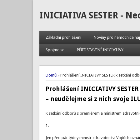
INICIATIVA SESTER - Ne
Základní prohlášení
Noviny pro nemocnice na
Spojme se
PŘEDSTAVENÍ INICIATIVY
Jste zde
Domů
» Prohlášení INICIATIVY SESTER k setkání odbor
Prohlášení INICIATIVY SESTER k
– neudělejme si z nich svoje IL
K setkání odborů s premiérem a ministrem zdravotnict
1.
Jen před pár týdny ministr zdravotnictví Vojtěch oznám