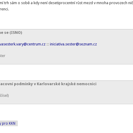
ovní trh sám o sobě a kdy není desetiprocentní růst mezd v mnoha provozech ni
renci.
e se (ISNO)
tivasesterk.vary@centrum.cz
:::
iniciativa.sester@seznam.cz
ster
 pracovní podmínky v Karlovarské krajské nemocnici
čísel)
y pro KKN