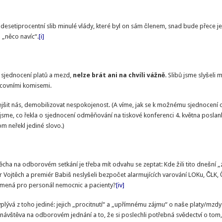
desetiprocentní slib minulé vlády, které byl on sám členem, snad bude přece jen d
 „něco navíc“.
[i]
 sjednocení platů a mezd,
nelze brát ani na chvíli vážně
. Slibů jsme slyšeli
acovními komisemi.
onejšit nás, demobilizovat nespokojenost. (A víme, jak se k možnému sjednocení 
jsme, co řekla o sjednocení odměňování na tiskové konferenci 4. května posla
om neřekl jediné slovo.)
cha na odborovém setkání je třeba mít odvahu se zeptat: Kde žili tito dnešní „z
tr Vojtěch a premiér Babiš neslyšeli bezpočet alarmujících varování LOKu, ČL
o znamená pro personál nemocnic a pacienty?
[iv]
vyplývá z toho jediné: jejich „procitnutí“ a „upřímnému zájmu“ o naše platy/mzdy
 návštěva na odborovém jednání a to, že si poslechli potřebná svědectví o tom, 