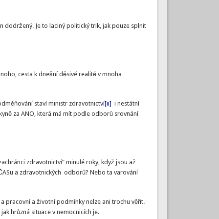
održený. Je to laciný politický trik, jak pouze splnit
 mnoho, cesta k dnešní děsivé realitě v mnoha
odměňování staví ministr zdravotnictví
[ii]
i nestátní
nkyně za ANO, která má mít podle odborů srovnání
achránci zdravotnictví“ minulé roky, když jsou až
K, ČASu a zdravotnických odborů? Nebo ta varování
 a pracovní a životní podmínky nelze ani trochu věřit.
jak hrůzná situace v nemocnicích je.