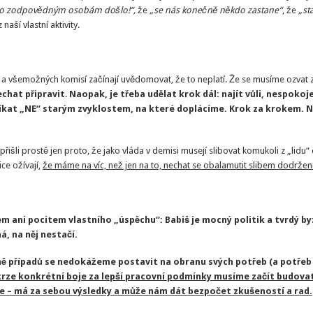
 to zodpovědným osobám došlo!“,
že
„se nás konečně někdo zastane“
, že
„st
aší vlastní aktivity.
 a všemožných komisí začínají uvědomovat, že to neplatí. Že se musíme ozvat 
chat připravit
.
Naopak, je třeba udělat krok dál: najít vůli, nespoko
íkat „NE“ starým zvyklostem, na které doplácíme. Krok za krokem. N
išli prostě jen proto, že jako vláda v demisi musejí slibovat komukoli z „lidu“ 
ce ožívají,
že máme na víc, než jen na to, nechat se obalamutit slibem dodržení
m ani pocitem vlastního „úspěchu“: Babiš je mocný politik a tvrdý by
á, na něj nestačí.
ně případů se nedokážeme postavit na obranu svých potřeb (a potřeb
krze konkrétní boje za lepší pracovní podmínky musíme začít budova
de – má za sebou výsledky a může nám dát bezpočet zkušeností a rad.