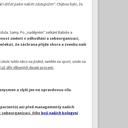
ačí držet palce našim zástupcům“
. Chybou bylo, že
zdola. Samy. Po „nadějném“ setkání Babiše a
jenost změnit v odhodlání a sebeorganizaci,
ečekat, že záchrana přijde shora a zvenku naší
cokoli: tuhle něco na jízdné, tamhle na sport, onde na
 už dřív slíbených deseti procent.
znysmen a slyší jen na opravdovou sílu.
 pacientů) ani před managementy našich
t sebeorganizaci. Díky
boji našich kolegyní