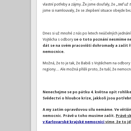
vlastní potřeby a zájmy. Že jsme doufaly, že
„teď už
jsme si namlouvaly, že se zlepšení situace obejde bez n
Dnes si už mnohé z nás po letech neúčelných jednání
Vojtěcha s odbory
se o toto poznání nesmíme ne
dát se na svém pracovišti dohromady a začít ř
nemocnice.
Možná, že to je tak, že Babiš s Vojtěchem na odbory př
regiony… Ale možná přišli proto, že tuší, že nemocni
Nenechejme se po pátku 4. května opít rohlíke
Svědectví o hloubce krize, jakkoli jsou potřebn
A my zatím opravdovou sílu nemáme. Ve větši
nemocnic. Právě u toho musíme začít.
Právě s
v Karlovarské krajské nemocnici
víme, že to j