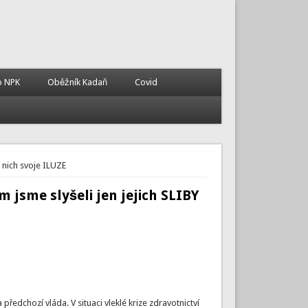
o NPK
Oběžník Kadaň
Covid
 nich svoje ILUZE
jsme slyšeli jen jejich SLIBY
předchozí vláda. V situaci vleklé krize zdravotnictví