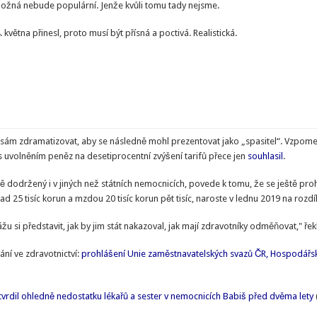
ožná nebude populární. Jenže kvůli tomu tady nejsme.
května přinesl, proto musí být přísná a poctivá. Realistická.
 sám zdramatizovat, aby se následně mohl prezentovat jako „spasitel“. Vzpomeň
s uvolněním peněz na desetiprocentní zvýšení tarifů přece jen
souhlasil
.
ně dodržený i v jiných než státních nemocnicích, povede k tomu, že se ještě p
d 25 tisíc korun a mzdou 20 tisíc korun pět tisíc, naroste v lednu 2019 na rozdíl
žu si představit, jak by jim stát nakazoval, jak mají zdravotníky odměňovat," řek
ní ve zdravotnictví:
prohlášení Unie zaměstnavatelských svazů ČR, Hospodářs
tvrdil ohledně nedostatku lékařů a sester v nemocnicích Babiš před dvěma lety
(