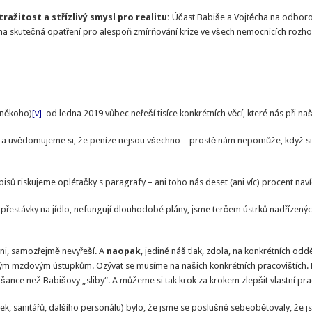
tražitost a střízlivý smysl pro realitu:
Účast Babiše a Vojtěcha na odboro
 na skutečná opatření pro alespoň zmírňování krize ve všech nemocnicích rozh
 někoho)
[v]
od ledna 2019 vůbec neřeší tisíce konkrétních věcí, které nás při naší
a uvědomujeme si, že peníze nejsou všechno – prostě nám nepomůže, když si n
iskujeme oplétačky s paragrafy – ani toho nás deset (ani víc) procent naví
távky na jídlo, nefungují dlouhodobé plány, jsme terčem ústrků nadřízených,
vni, samozřejmě nevyřeší. A
naopak
, jedině náš tlak, zdola, na konkrétních od
čným mzdovým ústupkům. Ozývat se musíme na našich konkrétních pracovištích. 
í šance než Babišovy „sliby“. A můžeme si tak krok za krokem zlepšit vlastní 
k, sanitářů, dalšího personálu) bylo, že jsme se poslušně sebeobětovaly, že js