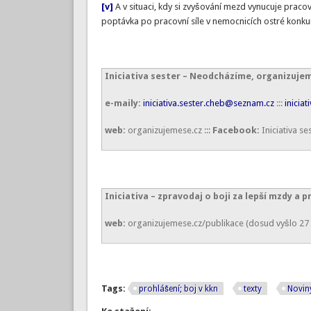
[v]
A v situaci, kdy si zvyšování mezd vynucuje prac
poptávka po pracovní síle v nemocnicích ostré konku
Iniciativa sester – Neodcházíme, organizujem
e-maily:
iniciativa.sester.cheb@seznam.cz
:::
inicia
web:
organizujemese.cz :::
Facebook:
Iniciativa se
Iniciativa – zpravodaj o boji za lepší mzdy a
web:
organizujemese.cz/publikace (dosud vyšlo 27 
Tags:
prohlášení; boj v kkn
texty
Novin