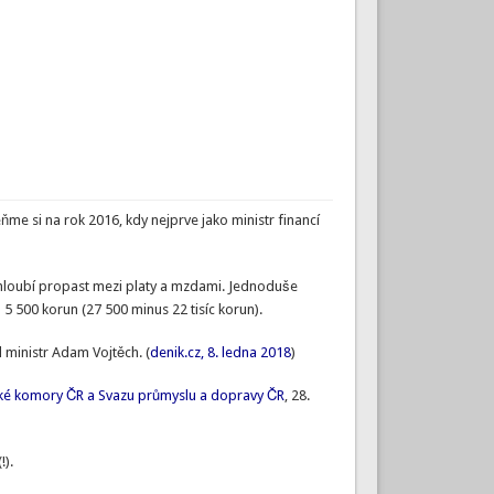
me si na rok 2016, kdy nejprve jako ministr financí
rohloubí propast mezi platy a mzdami. Jednoduše
 5 500 korun (27 500 minus 22 tisíc korun).
l ministr Adam Vojtěch. (
denik.cz, 8. ledna 2018
)
ké komory ČR a Svazu průmyslu a dopravy ČR
, 28.
!).