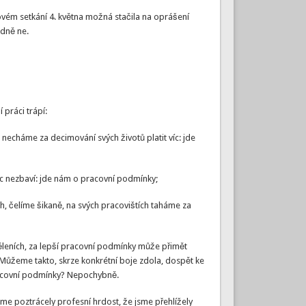
vém setkání 4. května možná stačila na oprášení
odně ne.
 práci trápí:
echáme za decimování svých životů platit víc: jde
c nezbaví: jde nám o pracovní podmínky;
 čelíme šikaně, na svých pracovištích taháme za
děleních, za lepší pracovní podmínky může přimět
Můžeme takto, skrze konkrétní boje zdola, dospět ke
pracovní podmínky? Nepochybně.
me poztrácely profesní hrdost, že jsme přehlížely