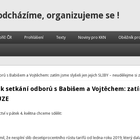
odcházíme, organizujeme se !
příč ČR
Prohlášení
Texty
Noviny pro KKN
Oběžník pr
ů s Babišem a Vojtěchem: zatím jsme slyšeli jen jejich SLIBY – neudělejme si z
 setkání odborů s Babišem a Vojtěchem: zatím 
UZE
ví v pátek 4. května chceme sdělit:
il, že nesplní slib desetiprocentního růstu tarifů od ledna roku 2019, který dala 