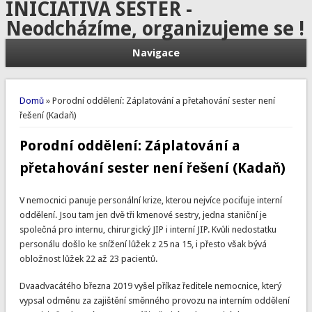
INICIATIVA SESTER -
Neodcházíme, organizujeme se !
Navigace
Jste zde
Domů
» Porodní oddělení: Záplatování a přetahování sester není
řešení (Kadaň)
Porodní oddělení: Záplatování a
přetahování sester není řešení (Kadaň)
V nemocnici panuje personální krize, kterou nejvíce pociťuje interní
oddělení. Jsou tam jen dvě tři kmenové sestry, jedna staniční je
společná pro internu, chirurgický JIP i interní JIP. Kvůli nedostatku
personálu došlo ke snížení lůžek z 25 na 15, i přesto však bývá
obložnost lůžek 22 až 23 pacientů.
Dvaadvacátého března 2019 vyšel příkaz ředitele nemocnice, který
vypsal odměnu za zajištění směnného provozu na interním oddělení