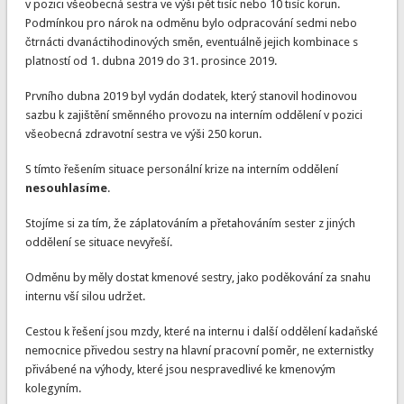
v pozici všeobecná sestra ve výši pět tisíc nebo 10 tisíc korun.
Podmínkou pro nárok na odměnu bylo odpracování sedmi nebo
čtrnácti dvanáctihodinových směn, eventuálně jejich kombinace s
platností od 1. dubna 2019 do 31. prosince 2019.
Prvního dubna 2019 byl vydán dodatek, který stanovil hodinovou
sazbu k zajištění směnného provozu na interním oddělení v pozici
všeobecná zdravotní sestra ve výši 250 korun.
S tímto řešením situace personální krize na interním oddělení
nesouhlasíme
.
Stojíme si za tím, že záplatováním a přetahováním sester z jiných
oddělení se situace nevyřeší.
Odměnu by měly dostat kmenové sestry, jako poděkování za snahu
internu vší silou udržet.
Cestou k řešení jsou mzdy, které na internu i další oddělení kadaňské
nemocnice přivedou sestry na hlavní pracovní poměr, ne externistky
přivábené na výhody, které jsou nespravedlivé ke kmenovým
kolegyním.