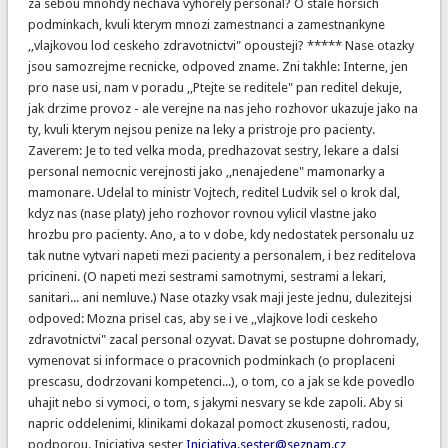
za sebou mnohdy nechava vyhorely personal? O stale horsich
podminkach, kvuli kterym mnozi zamestnanci a zamestnankyne
,,vlajkovou lod ceskeho zdravotnictvi" opousteji? ***** Nase otazky
jsou samozrejme recnicke, odpoved zname. Zni takhle: Interne, jen
pro nase usi, nam v poradu ,,Ptejte se reditele" pan reditel dekuje,
jak drzime provoz - ale verejne na nas jeho rozhovor ukazuje jako na
ty, kvuli kterym nejsou penize na leky a pristroje pro pacienty.
Zaverem: Je to ted velka moda, predhazovat sestry, lekare a dalsi
personal nemocnic verejnosti jako ,,nenajedene" mamonarky a
mamonare. Udelal to ministr Vojtech, reditel Ludvik sel o krok dal,
kdyz nas (nase platy) jeho rozhovor rovnou vylicil vlastne jako
hrozbu pro pacienty. Ano, a to v dobe, kdy nedostatek personalu uz
tak nutne vytvari napeti mezi pacienty a personalem, i bez reditelova
pricineni. (O napeti mezi sestrami samotnymi, sestrami a lekari,
sanitari... ani nemluve.) Nase otazky vsak maji jeste jednu, dulezitejsi
odpoved: Mozna prisel cas, aby se i ve ,,vlajkove lodi ceskeho
zdravotnictvi" zacal personal ozyvat. Davat se postupne dohromady,
vymenovat si informace o pracovnich podminkach (o proplaceni
prescasu, dodrzovani kompetenci...), o tom, co a jak se kde povedlo
uhajit nebo si vymoci, o tom, s jakymi nesvary se kde zapoli. Aby si
napric oddelenimi, klinikami dokazal pomoct zkusenosti, radou,
podporou. Iniciativa sester
Iniciativa.sester@seznam.cz