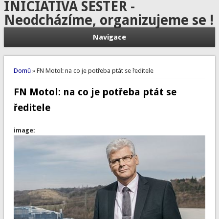
INICIATIVA SESTER -
Neodcházíme, organizujeme se !
Navigace
Jste zde
Domů
» FN Motol: na co je potřeba ptát se ředitele
FN Motol: na co je potřeba ptát se
ředitele
image: