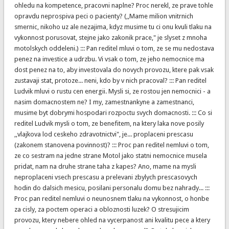
ohledu na kompetence, pracovni naplne? Proc nerekl, ze prave tohle
opravdu neprospiva peci o pacienty? (,,Mame milion vnitrnich
smernic, nikoho uz ale nezajima, kdyz musime tu ci onu kvuli tlaku na
vykonnost porusovat, stejne jako zakonik prace," je slyset z mnoha
motolskych oddeleni.) ::: Pan reditel mluvi o tom, ze se mu nedostava
penez na investice a udrzbu. Vi vsak o tom, ze jeho nemocnice ma
dost penez na to, aby investovala do novych provozu, ktere pak vsak
zustavaji stat, protoze... neni, kdo by v nich pracoval? ::: Pan reditel
Ludvik mluvi o rustu cen energii. Mysli si, ze rostou jen nemocnici - a
nasim domacnostem ne? I my, zamestnankyne a zamestnanci,
musime byt dobrymi hospodari rozpoctu svych domacnosti. ::: Co si
reditel Ludvik mysli o tom, ze benefitem, na ktery laka nove posily
,,vlajkova lod ceskeho zdravotnictvi", je... proplaceni prescasu
(zakonem stanovena povinnost)? ::: Proc pan reditel nemluvi o tom,
ze co sestram na jedne strane Motol jako statni nemocnice musela
pridat, nam na druhe strane taha z kapes? Ano, mame na mysli
neproplaceni vsech prescasu a prelevani zbylych prescasovych
hodin do dalsich mesicu, posilani personalu domu bez nahrady... :::
Proc pan reditel nemluvi o neunosnem tlaku na vykonnost, o honbe
za cisly, za poctem operaci a obloznosti luzek? O stresujicim
provozu, ktery nebere ohled na vycerpanost ani kvalitu pece a ktery