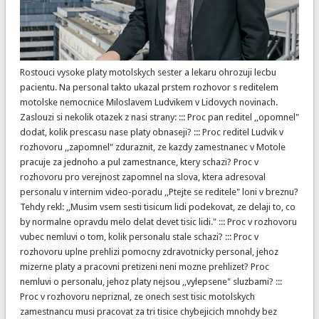
Rostouci vysoke platy motolskych sester a lekaru ohrozuji lecbu
pacientu. Na personal takto ukazal prstem rozhovor s reditelem
motolske nemocnice Miloslavem Ludvikem v Lidovych novinach.
Zaslouzi si nekolik otazek z nasi strany: ::: Proc pan reditel ,,opomnel"
dodat, kolik prescasu nase platy obnaseji? ::: Proc reditel Ludvik v
rozhovoru ,,zapomnel" zduraznit, ze kazdy zamestnanec v Motole
pracuje za jednoho a pul zamestnance, ktery schazi? Proc v
rozhovoru pro verejnost zapomnel na slova, ktera adresoval
personalu v internim video-poradu ,,Ptejte se reditele" loni v breznu?
Tehdy rekl: ,,Musim vsem sesti tisicum lidi podekovat, ze delaji to, co
by normalne opravdu melo delat devet tisic lidi." ::: Proc v rozhovoru
vubec nemluvi o tom, kolik personalu stale schazi? ::: Proc v
rozhovoru uplne prehlizi pomocny zdravotnicky personal, jehoz
mizerne platy a pracovni pretizeni neni mozne prehlizet? Proc
nemluvi o personalu, jehoz platy nejsou ,,vylepsene" sluzbami? :::
Proc v rozhovoru nepriznal, ze onech sest tisic motolskych
zamestnancu musi pracovat za tri tisice chybejicich mnohdy bez