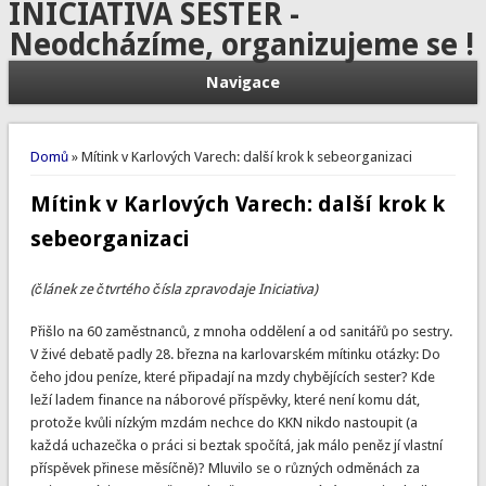
INICIATIVA SESTER -
Neodcházíme, organizujeme se !
Navigace
Jste zde
Domů
» Mítink v Karlových Varech: další krok k sebeorganizaci
Mítink v Karlových Varech: další krok k
sebeorganizaci
(článek ze čtvrtého čísla zpravodaje Iniciativa)
Přišlo na 60 zaměstnanců, z mnoha oddělení a od sanitářů po sestry.
V živé debatě padly 28. března na karlovarském mítinku otázky: Do
čeho jdou peníze, které připadají na mzdy chybějících sester? Kde
leží ladem finance na náborové příspěvky, které není komu dát,
protože kvůli nízkým mzdám nechce do KKN nikdo nastoupit (a
každá uchazečka o práci si beztak spočítá, jak málo peněz jí vlastní
příspěvek přinese měsíčně)? Mluvilo se o různých odměnách za