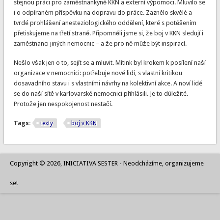
stejnou práci pro zaměstnankyně KKN a externí výpomoci. Mluvilo se
i o odpíraném příspěvku na dopravu do práce. Zaznělo skvělé a
tvrdé prohlášení anesteziologického oddělení, které s potěšením
přetiskujeme na třetí straně. Připomněli jsme si, že boj v KKN sledují i
zaměstnanci jiných nemocnic – a že pro ně může být inspirací.
Nešlo však jen o to, sejít se a mluvit. Mítink byl krokem k posílení naší
organizace v nemocnici: potřebuje nové lidi, s vlastní kritikou
dosavadního stavu i s vlastními návrhy na kolektivní akce. A noví lidé
se do naší sítě v karlovarské nemocnici přihlásili. Je to důležité.
Protože jen nespokojenost nestačí.
Tags:
texty
boj v KKN
Copyright © 2026, INICIATIVA SESTER - Neodcházíme, organizujeme
se!