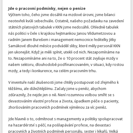
Jde o pracovní podmínky, nejen o peníze
Výčtem toho, čeho jsme dosáhli na mzdové úrovni, jsme bilanci
neotevřeli kvůli sebechvále. Ostatně, našeho požadavku na zavedení
státních platových tabulek v KKN jsme nedosáhli. Ohledně tabulek
nás politici v čele s krajskou hejtmankou Janou Vildumetzovou a
radním Janem Burešem i management nemocnice ředitelky Jitky
Samákové dlouhé měsíce podváděl sliby, které měly personál KKN
jen ukonejšit. Když je měli splnit, utekli od nich. Nezapomínáme na
to. Nezapomínáme ani na to, že o 10 procent stát zvyšuje mzdy v
našem sektoru, dlouhodobě podfinancovaném, v situaci, kdy rostou
mzdy, a tedy i konkurence, na celém pracovním trhu.
V inventuře naší zkušenosti jsme chtěly postupovat od zřejmého k
těžšímu, ale důležitějšímu. Začaly jsme u peněz, abychom
zdůraznily, že nejde jen o ně. Není rozumnou volbou smířit se s
devastováním vlastní profese a života, úpadkem péče o pacienty,
zhoršováním pracovních podmínek výměnou za víc peněz.
Jde hlavně o to, odmítnout s managementy a politiky spolupracovat
na hazardérství s péčí, na pošlapávání profese, na devastaci
pracovních a životních podmínek personálu, sester i lékařů. Velká