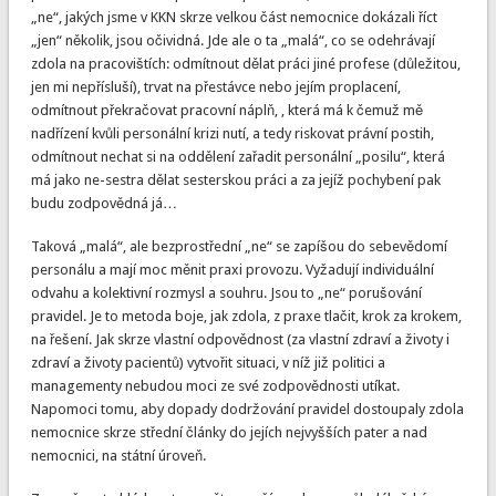
„ne“, jakých jsme v KKN skrze velkou část nemocnice dokázali říct
„jen“ několik, jsou očividná. Jde ale o ta „malá“, co se odehrávají
zdola na pracovištích: odmítnout dělat práci jiné profese (důležitou,
jen mi nepřísluší), trvat na přestávce nebo jejím proplacení,
odmítnout překračovat pracovní náplň, , která má k čemuž mě
nadřízení kvůli personální krizi nutí, a tedy riskovat právní postih,
odmítnout nechat si na oddělení zařadit personální „posilu“, která
má jako ne-sestra dělat sesterskou práci a za jejíž pochybení pak
budu zodpovědná já…
Taková „malá“, ale bezprostřední „ne“ se zapíšou do sebevědomí
personálu a mají moc měnit praxi provozu. Vyžadují individuální
odvahu a kolektivní rozmysl a souhru. Jsou to „ne“ porušování
pravidel. Je to metoda boje, jak zdola, z praxe tlačit, krok za krokem,
na řešení. Jak skrze vlastní odpovědnost (za vlastní zdraví a životy i
zdraví a životy pacientů) vytvořit situaci, v níž již politici a
managementy nebudou moci ze své zodpovědnosti utíkat.
Napomoci tomu, aby dopady dodržování pravidel dostoupaly zdola
nemocnice skrze střední články do jejích nejvyšších pater a nad
nemocnici, na státní úroveň.