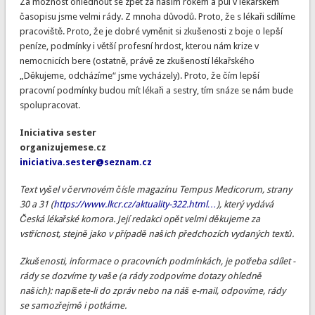
Za možnost ohlédnout se zpět za naším rokem a půl v lékařském
časopisu jsme velmi rády. Z mnoha důvodů. Proto, že s lékaři sdílíme
pracoviště. Proto, že je dobré vyměnit si zkušenosti z boje o lepší
peníze, podmínky i větší profesní hrdost, kterou nám krize v
nemocnicích bere (ostatně, právě ze zkušeností lékařského
„Děkujeme, odcházíme“ jsme vycházely). Proto, že čím lepší
pracovní podmínky budou mít lékaři a sestry, tím snáze se nám bude
spolupracovat.
Iniciativa sester
organizujemese.cz
iniciativa.sester@seznam.cz
Text vyšel v červnovém čísle magazínu Tempus Medicorum, strany
30 a 31 (
https://www.lkcr.cz/aktuality-322.html…
), který vydává
Česká lékařské komora. Její redakci opět velmi děkujeme za
vstřícnost, stejně jako v případě našich předchozích vydaných textů.
Zkušenosti, informace o pracovních podmínkách, je potřeba sdílet -
rády se dozvíme ty vaše (a rády zodpovíme dotazy ohledně
našich): napíšete-li do zpráv nebo na náš e-mail, odpovíme, rády
se samozřejmě i potkáme.