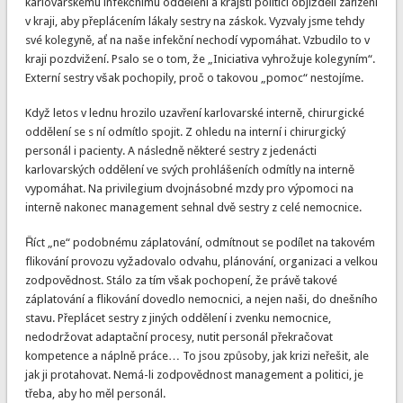
karlovarskému infekčnímu oddělení a krajští politici objížděli zařízení
v kraji, aby přeplácením lákaly sestry na záskok. Vyzvaly jsme tehdy
své kolegyně, ať na naše infekční nechodí vypomáhat. Vzbudilo to v
kraji pozdvižení. Psalo se o tom, že „Iniciativa vyhrožuje kolegyním“.
Externí sestry však pochopily, proč o takovou „pomoc“ nestojíme.
Když letos v lednu hrozilo uzavření karlovarské interně, chirurgické
oddělení se s ní odmítlo spojit. Z ohledu na interní i chirurgický
personál i pacienty. A následně některé sestry z jedenácti
karlovarských oddělení ve svých prohlášeních odmítly na interně
vypomáhat. Na privilegium dvojnásobné mzdy pro výpomoci na
interně nakonec management sehnal dvě sestry z celé nemocnice.
Říct „ne“ podobnému záplatování, odmítnout se podílet na takovém
flikování provozu vyžadovalo odvahu, plánování, organizaci a velkou
zodpovědnost. Stálo za tím však pochopení, že právě takové
záplatování a flikování dovedlo nemocnici, a nejen naši, do dnešního
stavu. Přeplácet sestry z jiných oddělení i zvenku nemocnice,
nedodržovat adaptační procesy, nutit personál překračovat
kompetence a náplně práce… To jsou způsoby, jak krizi neřešit, ale
jak ji protahovat. Nemá-li zodpovědnost management a politici, je
třeba, aby ho měl personál.