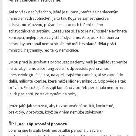
My se v kanceláři neschováme.
Ani to však není všechno, ještě je tu past „Staňte se neplaceným
ministrem zdravotnictví“. Je to tak. Když se zaměstnanci ve
zdravotnictví ozvou, požaduje se po nich řešení celého
zdravotnického systému. „Stěžujete si, že to je neúnosné? Navrhněte
koncepci, nejlépe pro celý stát,“ slýcháme. Ano, po x-té noční za
sebou by personál nemocnic zřejmě měl bezplatně dělat práci
ministrů, hejtmanky, ředitelky nemocnice.
„Mou prací je uspávat a probouzet pacienty, vaší je zajišťovat peníze
na to, aby nemocnice fungovala,“ odpověděla jedna z nás,
anesteziologická sestra, na apel krajského radního, ať se zapojí do
další, milionté komise, která může klidně vzniknout. Odpověděla tak
právem. Protože je čas vyjít konečně z potřeb personálu nemocnic a
jejich pacientů. Postavit systém na nohy.
Jenže jak? Jak se ozvat, aby to zodpovědní pocítili, konkrétně,
prakticky, v provozu, když se v něm nemůže stávkovat?
Říci „ne“ záplatování provozu
Loni na jaře hrozilo kvůli nedostatku personálu zavření