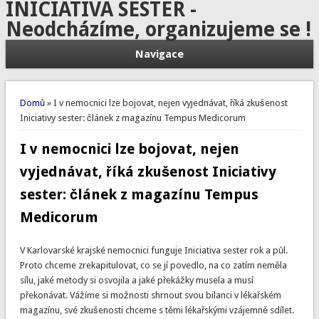
INICIATIVA SESTER -
Neodcházíme, organizujeme se !
Navigace
Jste zde
Domů
» I v nemocnici lze bojovat, nejen vyjednávat, říká zkušenost
Iniciativy sester: článek z magazínu Tempus Medicorum
I v nemocnici lze bojovat, nejen
vyjednávat, říká zkušenost Iniciativy
sester: článek z magazínu Tempus
Medicorum
V Karlovarské krajské nemocnici funguje Iniciativa sester rok a půl.
Proto chceme zrekapitulovat, co se jí povedlo, na co zatím neměla
sílu, jaké metody si osvojila a jaké překážky musela a musí
překonávat. Vážíme si možnosti shrnout svou bilanci v lékařském
magazínu, své zkušenosti chceme s těmi lékařskými vzájemně sdílet.