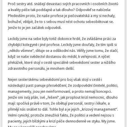
Proč sestry atd. snášejí devastaci svých pracovních i osobních životů
a kvality péče tak poddajně a tak dlouho? Odpověď se nabízela:
Především proto, že naše profese je pečovatelská a my si nechaly,
bohužel, vštípit, že to s sebou musí nést ochotu sebeobětovat se.
Jenže to je jen začátek odpovědi.
Leckdy jsme na sebe byly totiž dokonce hrdé, že zvládáme práci za
chybějící kolegyně i jiné profese. Leckdy jsme doufaly, že tím spíš si
„někdo všimne“, slituje se a odškodní nás. Věřily jsme tomu, že stačí,
když se naše svědectví dostanou do médií, k veřejnosti. A výčet
překážek, které stojí v cestě speciálně sebevědomí sester a nižšího
zdravotního personálu, je mnohem delší.
Nejen sesterskému sebevědomí pro boj však stojí v cestě i
následující past: panuje přesvědčení, že zodpovědní činitelé, politici,
managementy, jsou jen neinformovaní, a proto nemají koncepci.
Jenže oni svůj plán, své „řešení“, jak proplout krizí nemocnic, dlouho
mají: spočívá právě v tom, že obětují personál, sestry i lékaře, a
přimějí nás snášet to dál. Tohle byl a je jejich „krizový management“.
Velmi cynický, protože zneužívá faktu, že politici a vedení nejsou s
pacienty, jejich blízkými a krizí péče dennodenně ve styku. My jsme.