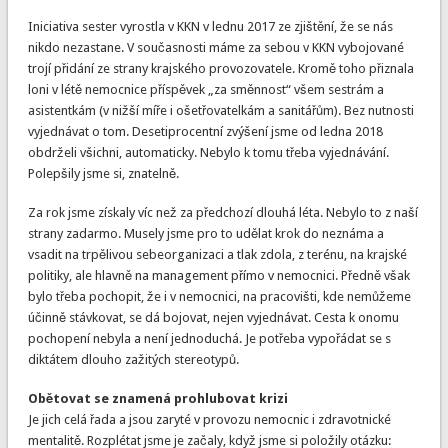
Iniciativa sester vyrostla v KKN v lednu 2017 ze zjištění, že se nás
nikdo nezastane. V současnosti máme za sebou v KKN vybojované
trojí přidání ze strany krajského provozovatele. Kromě toho přiznala
loni v létě nemocnice příspěvek „za směnnost“ všem sestrám a
asistentkám (v nižší míře i ošetřovatelkám a sanitářům). Bez nutnosti
vyjednávat o tom. Desetiprocentní zvýšení jsme od ledna 2018
obdrželi všichni, automaticky. Nebylo k tomu třeba vyjednávání.
Polepšily jsme si, znatelně.
Za rok jsme získaly víc než za předchozí dlouhá léta. Nebylo to z naší
strany zadarmo. Musely jsme pro to udělat krok do neznáma a
vsadit na trpělivou sebeorganizaci a tlak zdola, z terénu, na krajské
politiky, ale hlavně na management přímo v nemocnici. Předně však
bylo třeba pochopit, že i v nemocnici, na pracovišti, kde nemůžeme
účinně stávkovat, se dá bojovat, nejen vyjednávat. Cesta k onomu
pochopení nebyla a není jednoduchá. Je potřeba vypořádat se s
diktátem dlouho zažitých stereotypů.
Obětovat se znamená prohlubovat krizi
Je jich celá řada a jsou zaryté v provozu nemocnic i zdravotnické
mentalitě. Rozplétat jsme je začaly, když jsme si položily otázku: