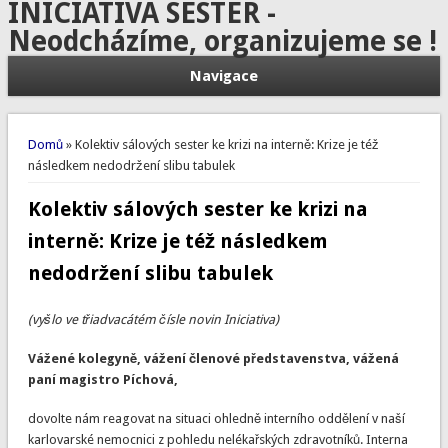
INICIATIVA SESTER -
Neodcházíme, organizujeme se !
Navigace
Jste zde
Domů
» Kolektiv sálových sester ke krizi na interně: Krize je též
následkem nedodržení slibu tabulek
Kolektiv sálových sester ke krizi na
interně: Krize je též následkem
nedodržení slibu tabulek
(vyšlo ve třiadvacátém čísle novin Iniciativa)
Vážené kolegyně, vážení členové představenstva, vážená
paní magistro Píchová,
dovolte nám reagovat na situaci ohledně interního oddělení v naší
karlovarské nemocnici z pohledu nelékařských zdravotníků. Interna