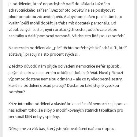
je oddělením, které nepochybně patří do základu každého
zdravotnického zařízení. Bez tohoto odvětví nelze poskytovat
plnohodnotnou zdravotní péči. A abychom našim pacientům tuto
kvalitní péči mohli dopřát, je třeba mít dostatek personálu. Od
všeobecných sester, nyní i praktických sester, ošetřovatelek po
sanitářky a další pomocný personál. Všichni tito lidé jsou zapotřebí.
Na interním oddělení ale „pár“ těchto potřebných lidí schází. Ti, kteří
zůstávají, pracují na sto procent svých sil.
Z těchto důvodů nám přijde od vedení nemocnice nefér způsob,
jakým chce krizi na interním oddělení dočasně řešit. Nově příchozí
výpomoc dostane nemalou odměnu – ale co ty všeobecné sestry,
které na oddělení dosud pracují? Dostanou také stejně vysokou
odměnu?
Krize interního oddělení a vlastně krize celé naší nemocnice je pouze
následkem toho, že sliby o modifikovaných státních tabulkách pro
personál KKN nebyly splněny.
Děkujeme za váš čas, který jste věnovali čtení našeho dopisu.