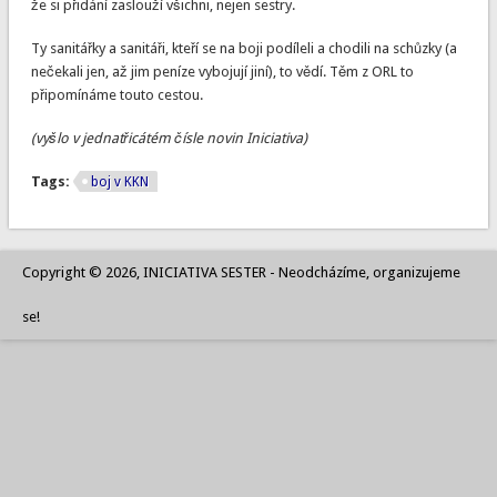
že si přidání zaslouží všichni, nejen sestry.
Ty sanitářky a sanitáři, kteří se na boji podíleli a chodili na schůzky (a
nečekali jen, až jim peníze vybojují jiní), to vědí. Těm z ORL to
připomínáme touto cestou.
(vyšlo v jednatřicátém čísle novin Iniciativa)
Tags:
boj v KKN
Copyright © 2026, INICIATIVA SESTER - Neodcházíme, organizujeme
se!