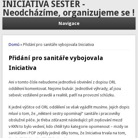
INICIATIVA SESTER -
Neodcházíme, organizujeme se !
Navigace
Jste zde
Domů
» Přidání pro sanitáře vybojovala Iniciativa
Přidání pro sanitáře vybojovala
Iniciativa
Ani v tomto čísle nebudeme jednotlivá obvinění z dopisu ORL
oddělení komentovat. Nejsme bulvár. Jednotlivé výhrady, ať jsou
sebevíc vzdálené pravdě a realitě, patří na provozní schůzku.
K jedné výčitce od ORL oddělení se však vyjádřit musíme. Jejich dopis
mluví o tom, že „některé sestry opomínají“ sanitáře i pracovníky
obslužné péče. Je třeba zdůraznit následující: při zvyšování mezd
v KKN to bylo vedení, kdo chtěl tyto kategorie opomenout – mzdy se
sanitářům i POP zvýšily jedině díky tomu, že Iniciativa trvala na tom,