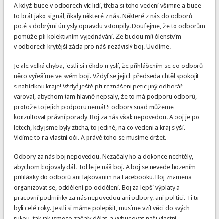
A když bude v odborech víc lidí, třeba si toho vedení všimne a bude
to brát jako signál, říkaly některé z nás. Některé z nás do odborů
poté s dobrými úmysly opravdu vstoupily. Doufejme, že to odborům
pomůže při kolektivním vyjednávání. Že budou mít členstvím
v odborech krytější záda pro náš nezávislý boj. Uvidíme.
Je ale velká chyba, jestli si někdo myslí, že přihlášením se do odborů
něco vyřešíme ve svém boji. Vždyť se jejich předseda chtěl spokojit
s nabídkou kraje! Vždyť ještě při roznášení petic jiný odborář
varoval, abychom tam hlavně nepsaly, že to má podporu odborů,
protože to jejich podporu nemá! S odbory snad můžeme
konzultovat právní porady. Boj za nás však nepovedou. A boj je po
letech, kdy jsme byly zticha, to jediné, na co vedení a kraj slyší.
Vidíme to na vlastní oči. A právě toho se musíme držet.
Odbory za nás boj nepovedou. Nezačaly ho a dokonce nechtěly,
abychom bojovaly dál. Tohle je náš boj. A boj se nevede hozením
přihlášky do odborů ani lajkováním na Facebooku. Boj znamená
organizovat se, oddělení po oddělení. Boj za lepší výplaty a
pracovní podmínky za nás nepovedou ani odbory, ani politici. Ti tu
byli celé roky. Jestli si máme polepšit, musíme vzít věci do svých
rukou, tak jak jsme to začaly dělat, a vybudovat naši vlastní,