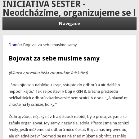
INICIATIVA SESTER -
Neodcházíme, organizujeme se !
Navigace
Jste zde
Domů
» Bojovat za sebe musíme samy
Bojovat za sebe musíme samy
(článek z prvního čísla zpravodaje Iniciativa)
„Spokojte se s nabídkou kraje, vstupte do odborů a nic dalšího
nepodnikejte.“ Tak se postavil k boji v KKN 8. března předseda
nelékařských odborů v karlovarské nemocnici. A dodal: „A hlavně mi
choďte na ty schůze, holky.“
Že kraj vůbec nějaký návrh a ústupek nabídl, bylo proto, že jsme se
začaly organizovat. My samy, nezávisle, zdola. Přesto jsme na schůzi
řešily, jestli můžeme od odborů něco čekat. Boj za nás nepovedou,
ale ohledně právní pomoci se na ně snad můžeme obrátit, zaznělo.