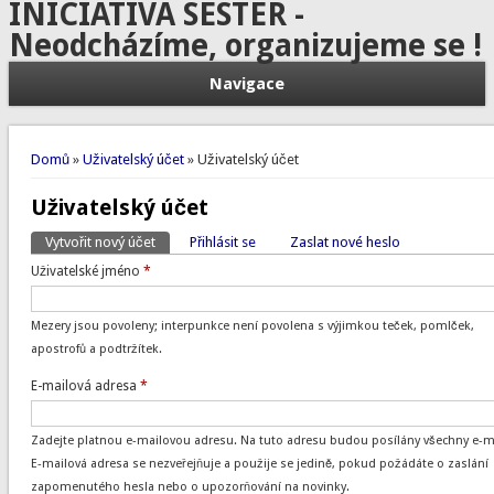
INICIATIVA SESTER -
Neodcházíme, organizujeme se !
Navigace
Jste zde
Domů
»
Uživatelský účet
» Uživatelský účet
Uživatelský účet
Vytvořit nový účet
(aktivní záložka)
Přihlásit se
Zaslat nové heslo
Hlavní záložky
Uživatelské jméno
*
Mezery jsou povoleny; interpunkce není povolena s výjimkou teček, pomlček,
apostrofů a podtržítek.
E-mailová adresa
*
Zadejte platnou e-mailovou adresu. Na tuto adresu budou posílány všechny e-ma
E-mailová adresa se nezveřejňuje a použije se jedině, pokud požádáte o zaslání
zapomenutého hesla nebo o upozorňování na novinky.